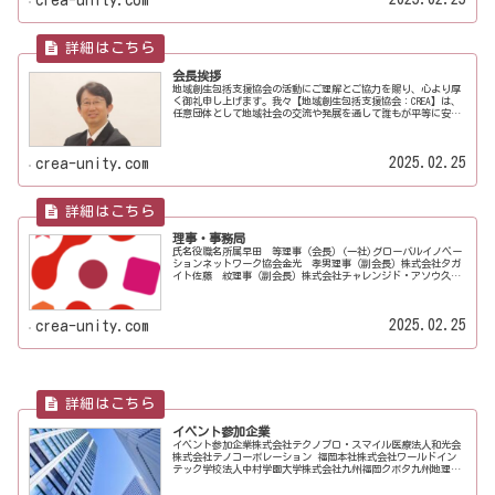
crea-unity.com
会長挨拶
地域創生包括支援協会の活動にご理解とご協力を賜り、心より厚
く御礼申し上げます。我々【地域創生包括支援協会：CREA】は、
任意団体として地域社会の交流や発展を通して誰もが平等に安心
して暮らせる社会の実現を目指し、同じ想いを具現化すべく、数
社の...
2025.02.25
crea-unity.com
理事・事務局
氏名役職名所属早田 等理事（会長）(一社)グローバルイノベー
ションネットワーク協会金光 孝男理事（副会長）株式会社タガ
イト佐藤 紋理事（副会長）株式会社チャレンジド・アソウ久
藤 健司理事就労支援サポートＭあんどＨ香月 友美理事
Tech.ne...
2025.02.25
crea-unity.com
イベント参加企業
イベント参加企業株式会社テクノプロ・スマイル医療法人和光会
株式会社テノコーポレーション 福岡本社株式会社ワールドイン
テック学校法人中村学園大学株式会社九州福岡クボタ九州地理情
報株式会社エフサステクノロジーズ太陽株式会社株式会社JALUX大
坪...