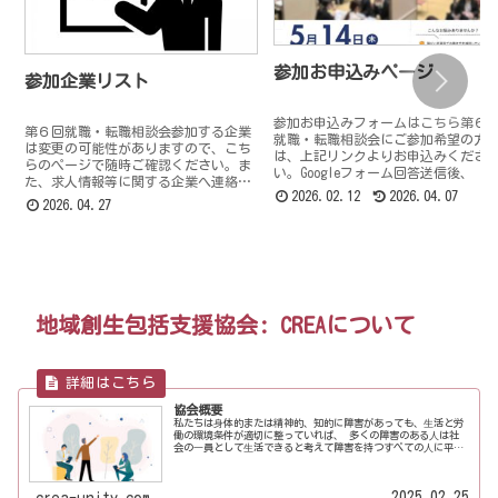
参加お申込みページ
参加企業リスト
参加お申込みフォームはこちら第６
第６回就職・転職相談会参加する企業
就職・転職相談会にご参加希望の方
は変更の可能性がありますので、こち
は、上記リンクよりお申込みくださ
らのぺージで随時ご確認ください。ま
い。Googleフォーム回答送信後、 よ
た、求人情報等に関する企業へ連絡
登録完了メールをお送りいたします
2026.02.12
2026.04.07
は、大変ご迷惑となりますのでお控え
2026.04.27
お申込み締切日 ２０２６年５月１
いただくようお願いします。すべて障
日（火）お申込みに関する注意点…
害者雇用での募集内容となります。*企
業…
地域創生包括支援協会: CREAについて
協会概要
私たちは⾝体的または精神的、知的に障害があっても、⽣活と労
働の環境条件が適切に整っていれば、 多くの障害のある⼈は社
会の⼀員として⽣活できると考えて障害を持つすべての⼈に平等
な機会を提供できるように活動をします。現在、福祉の現場は国
の⽅針（...
2025.02.25